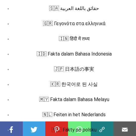
🇸🇦 حقائق باللغة العربية
🇬🇷 Γεγονότα στα ελληνικά
🇮🇳 हिंदी में तथ्य
🇮🇩 Fakta dalam Bahasa Indonesia
🇯🇵 日本語の事実
🇰🇷 한국어로 된 사실
🇲🇾 Fakta dalam Bahasa Melayu
🇳🇱 Feiten in het Nederlands
🇵🇱 Fakty po polsku