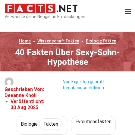
Verwandle deine Neugier in Entdeckungen
Home
Wissenschaft
Fakten
Biologie
Fakten
40 Fakten Über Sexy-Sohn-
Hypothese
Von Experten geprüft
Redaktionsrichtlinien
Geschrieben Von:
Deeanne Knoll
Veröffentlicht:
30 Aug 2025
Evolutionsfakten
Biologie
Fakten