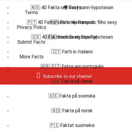
🇳🇴 40 Fakta om Sexy sønn-hypotesen
🌍 Facts
Terms
🇵🇹 40 Fatos sobre Hipótese do filho sexy
🇫🇷 Faits en français
Privacy Policy
🇸🇪 40 Fakta om Sexig son-hypotesen
🇪🇸 Hechos en Español
Submit Facts
🇮🇹 Fatti in Italiano
More Facts
🇧🇷 🇵🇹 Fatos em português
Subscribe to our channel
🇩🇰 Fakta på dansk
🇸🇪 Fakta på svenska
🇳🇴 Fakta på norsk
🇫🇮 Faktat suomeksi