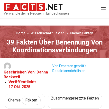
Verwandle deine Neugier in Entdeckungen
Home
Wissenschaft
Fakten
Chemie
Fakten
39 Fakten Über Benennung Von
Koordinationsverbindungen
Von Experten geprüft
Redaktionsrichtlinien
Geschrieben Von:
Danna
Rockwell
Veröffentlicht:
17 Okt 2025
Zusammengesetzte Fakten
Chemie
Fakten