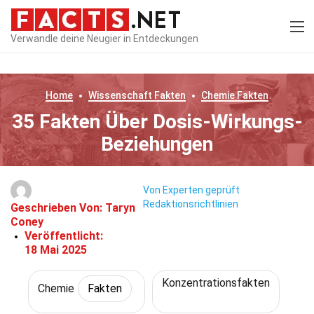
Verwandle deine Neugier in Entdeckungen
Home
Wissenschaft
Fakten
Chemie
Fakten
35 Fakten Über Dosis-Wirkungs-
Beziehungen
Von Experten geprüft
Redaktionsrichtlinien
Geschrieben Von:
Taryn
Coney
Veröffentlicht:
18 Mai 2025
Konzentrationsfakten
Chemie
Fakten