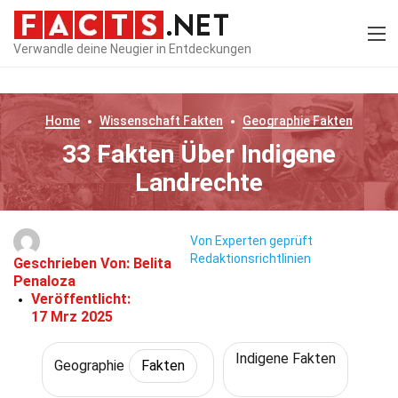
Verwandle deine Neugier in Entdeckungen
Home
Wissenschaft
Fakten
Geographie
Fakten
33 Fakten Über Indigene
Landrechte
Von Experten geprüft
Redaktionsrichtlinien
Geschrieben Von:
Belita
Penaloza
Veröffentlicht:
17 Mrz 2025
Indigene Fakten
Geographie
Fakten