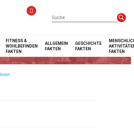
FITNESS &
MENSCHLIC
ALLGEMEIN
GESCHICHTE
WOHLBEFINDEN
AKTIVITÄTE
FAKTEN
FAKTEN
eiarbeit
FAKTEN
FAKTEN
linien