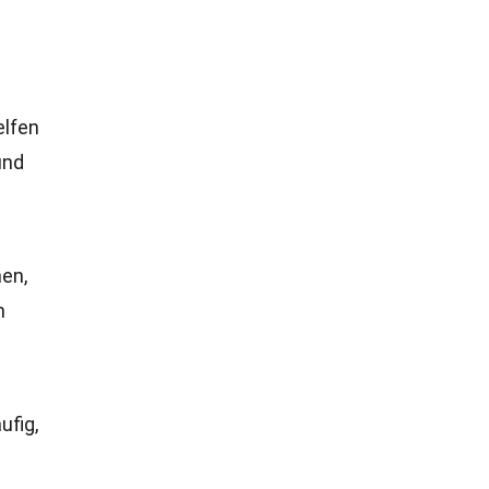
lfen
und
en,
n
ufig,