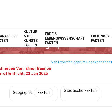
KULTUR
Home
Wissenschaft
ERDE &
Fakten
Geographie
Fakten
ARAKTERE
& DIE
EREIGNISSE
LEBENSWISSENSCHAFT
KTEN
KÜNSTE
FAKTEN
ten Über Geographien Der Poliz
FAKTEN
FAKTEN
Von Experten geprüft
Redaktionsricht
chrieben Von:
Elinor Bannon
eröffentlicht:
23 Jun 2025
Städtische Fakten
Geographie
Fakten