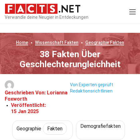
Verwandle deine Neugier in Entdeckungen
Home
Wissenschaft
Fakten
Geographie
Fakten
38 Fakten Über
Geschlechterungleichheit
Von Experten geprüft
Redaktionsrichtlinien
Geschrieben Von:
Lorianna
Foxworth
Veröffentlicht:
15 Jan 2025
Demografiefakten
Geographie
Fakten