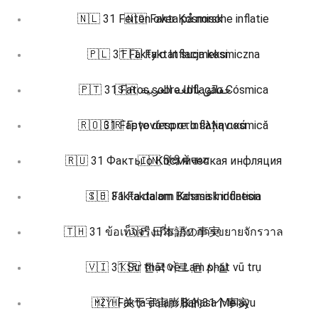
🇳🇱 31 Feiten over Kosmische inflatie
🇳🇴 Fakta på norsk
🇵🇱 31 Fakty o Inflacja kosmiczna
🇫🇮 Faktat suomeksi
🇵🇹 31 Fatos sobre Inflação Cósmica
🇸🇦 حقائق باللغة العربية
🇷🇴 31 Fapte despre Inflația cosmică
🇬🇷 Γεγονότα στα ελληνικά
🇷🇺 31 Факты о Космическая инфляция
🇮🇳 हिंदी में तथ्य
🇮🇩 Fakta dalam Bahasa Indonesia
🇸🇪 31 Fakta om Kosmisk inflation
🇹🇭 31 ข้อเท็จจริงเกี่ยวกับ การขยายจักรวาล
🇯🇵 日本語の事実
🇻🇮 31 Sự thật về Lạm phát vũ trụ
🇰🇷 한국어로 된 사실
🇲🇾 Fakta dalam Bahasa Melayu
🇿🇭 关于宇宙膨胀的31个事实