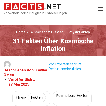
Verwandle deine Neugier in Entdeckungen
Home
Wissenschaft
Fakten
Physik
Fakten
31 Fakten Über Kosmische
Inflation
Von Experten geprüft
Redaktionsrichtlinien
Geschrieben Von:
Kevina
Otten
Veröffentlicht:
27 Mai 2025
Kosmologie Fakten
Physik
Fakten