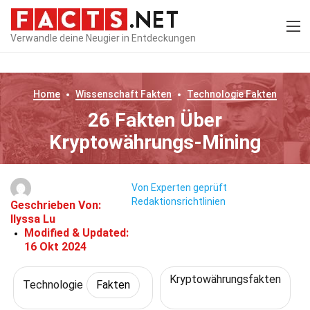
Verwandle deine Neugier in Entdeckungen
Home
Wissenschaft
Fakten
Technologie
Fakten
26 Fakten Über
Kryptowährungs-Mining
Von Experten geprüft
Redaktionsrichtlinien
Geschrieben Von:
Ilyssa Lu
Modified & Updated:
16 Okt 2024
Kryptowährungsfakten
Technologie
Fakten