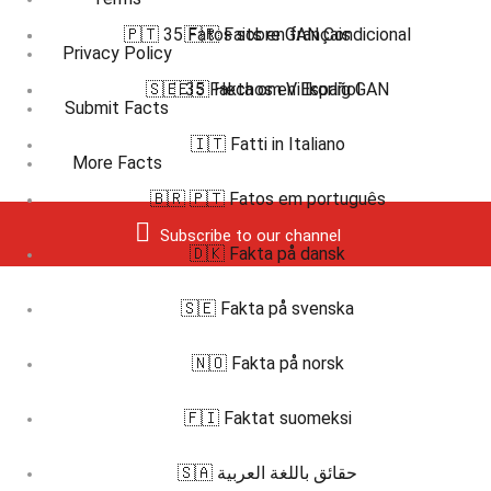
🇵🇹 35 Fatos sobre GAN Condicional
🇫🇷 Faits en français
Privacy Policy
🇸🇪 35 Fakta om Villkorlig GAN
🇪🇸 Hechos en Español
Submit Facts
🇮🇹 Fatti in Italiano
More Facts
🇧🇷 🇵🇹 Fatos em português
Subscribe to our channel
🇩🇰 Fakta på dansk
🇸🇪 Fakta på svenska
🇳🇴 Fakta på norsk
🇫🇮 Faktat suomeksi
🇸🇦 حقائق باللغة العربية