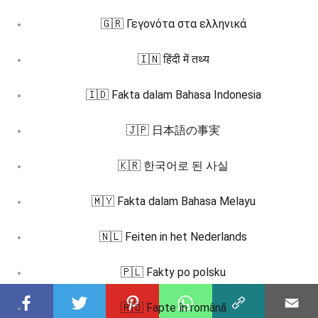
🇬🇷 Γεγονότα στα ελληνικά
🇮🇳 हिंदी में तथ्य
🇮🇩 Fakta dalam Bahasa Indonesia
🇯🇵 日本語の事実
🇰🇷 한국어로 된 사실
🇲🇾 Fakta dalam Bahasa Melayu
🇳🇱 Feiten in het Nederlands
🇵🇱 Fakty po polsku
🇷🇴 Fapte în română