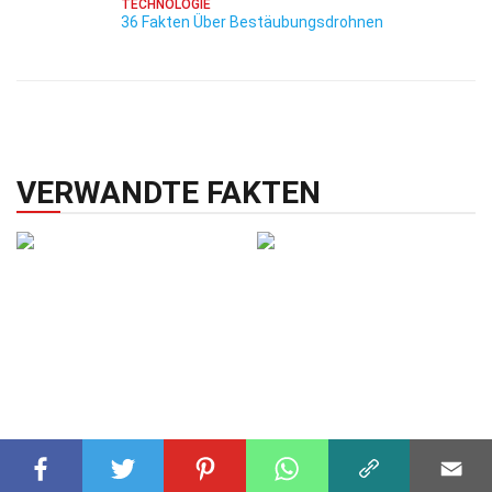
TECHNOLOGIE
36 Fakten Über Bestäubungsdrohnen
VERWANDTE FAKTEN
BIOLOGIE
25 Dez 2024
MENSCHEN
02 Sep 2024
28 Fakten Über C3-Pflanze
12 Fakten Über Seamus