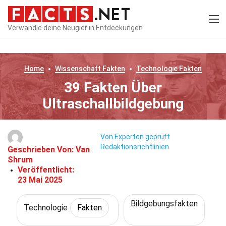
Verwandle deine Neugier in Entdeckungen
Home
Wissenschaft
Fakten
Technologie
Fakten
39 Fakten Über
Ultraschallbildgebung
Von Experten geprüft
Redaktionsrichtlinien
Geschrieben Von:
Van
Shrum
Veröffentlicht:
23 Mai 2025
Bildgebungsfakten
Technologie
Fakten