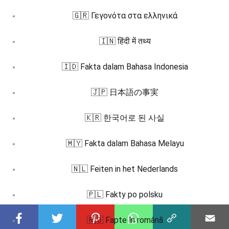
🇬🇷 Γεγονότα στα ελληνικά
🇮🇳 हिंदी में तथ्य
🇮🇩 Fakta dalam Bahasa Indonesia
🇯🇵 日本語の事実
🇰🇷 한국어로 된 사실
🇲🇾 Fakta dalam Bahasa Melayu
🇳🇱 Feiten in het Nederlands
🇵🇱 Fakty po polsku
🇷🇴 Fapte în română