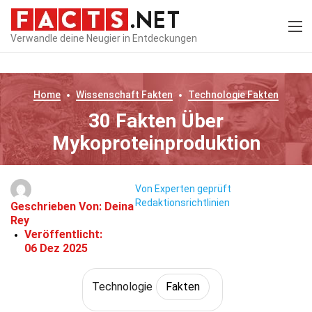
Verwandle deine Neugier in Entdeckungen
Home
Wissenschaft
Fakten
Technologie
Fakten
30 Fakten Über
Mykoproteinproduktion
Von Experten geprüft
Redaktionsrichtlinien
Geschrieben Von:
Deina
Rey
Veröffentlicht:
06 Dez 2025
Technologie
Fakten