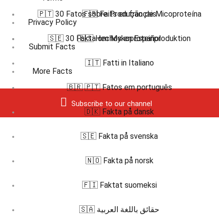
🇵🇹 30 Fatos sobre Produção de Micoproteína
🇫🇷 Faits en français
Privacy Policy
🇸🇪 30 Fakta om Mykoproteinproduktion
🇪🇸 Hechos en Español
Submit Facts
🇮🇹 Fatti in Italiano
More Facts
🇧🇷 🇵🇹 Fatos em português
Subscribe to our channel
🇩🇰 Fakta på dansk
🇸🇪 Fakta på svenska
🇳🇴 Fakta på norsk
🇫🇮 Faktat suomeksi
🇸🇦 حقائق باللغة العربية