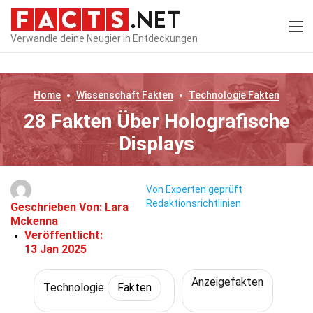
Verwandle deine Neugier in Entdeckungen
Home
Wissenschaft
Fakten
Technologie
Fakten
28 Fakten Über Holografische
Displays
Von Experten geprüft
Redaktionsrichtlinien
Geschrieben Von:
Lara
Mckenna
Veröffentlicht:
13 Jan 2025
Anzeigefakten
Technologie
Fakten