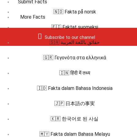
Submit Facts
🇳🇴 Fakta på norsk
More Facts
🇫🇮 Faktat suomeksi
Subscribe to our channel
🇸🇦 حقائق باللغة العربية
🇬🇷 Γεγονότα στα ελληνικά
🇮🇳 हिंदी में तथ्य
🇮🇩 Fakta dalam Bahasa Indonesia
🇯🇵 日本語の事実
🇰🇷 한국어로 된 사실
🇲🇾 Fakta dalam Bahasa Melayu