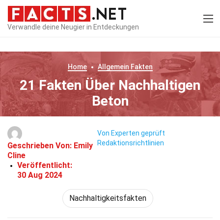
Verwandle deine Neugier in Entdeckungen
Home
Allgemein
Fakten
21 Fakten Über Nachhaltigen
Beton
Von Experten geprüft
Redaktionsrichtlinien
Geschrieben Von:
Emily
Cline
Veröffentlicht:
30 Aug 2024
Nachhaltigkeitsfakten