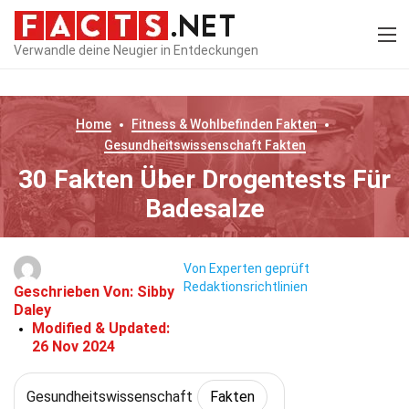
Verwandle deine Neugier in Entdeckungen
Home
Fitness & Wohlbefinden
Fakten
Gesundheitswissenschaft
Fakten
30 Fakten Über Drogentests Für
Badesalze
Von Experten geprüft
Redaktionsrichtlinien
Geschrieben Von:
Sibby
Daley
Modified & Updated:
26 Nov 2024
Gesundheitswissenschaft
Fakten