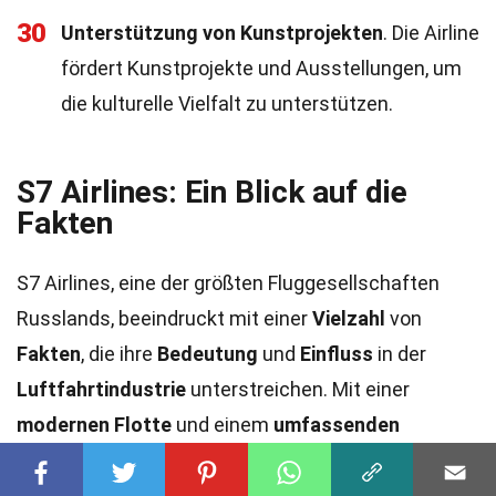
30
Unterstützung von Kunstprojekten
. Die Airline
fördert Kunstprojekte und Ausstellungen, um
die kulturelle Vielfalt zu unterstützen.
S7 Airlines: Ein Blick auf die
Fakten
S7 Airlines, eine der größten Fluggesellschaften
Russlands, beeindruckt mit einer
Vielzahl
von
Fakten
, die ihre
Bedeutung
und
Einfluss
in der
Luftfahrtindustrie
unterstreichen. Mit einer
modernen Flotte
und einem
umfassenden
Streckennetz
bietet sie
Reisenden
Zugang
zu
über
150 Zielen
weltweit. Die
Mitgliedschaft
in der