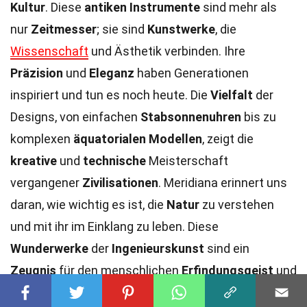
Kultur
. Diese
antiken Instrumente
sind mehr als
nur
Zeitmesser
; sie sind
Kunstwerke
, die
Wissenschaft
und Ästhetik verbinden. Ihre
Präzision
und
Eleganz
haben Generationen
inspiriert und tun es noch heute. Die
Vielfalt
der
Designs, von einfachen
Stabsonnenuhren
bis zu
komplexen
äquatorialen Modellen
, zeigt die
kreative
und
technische
Meisterschaft
vergangener
Zivilisationen
. Meridiana erinnert uns
daran, wie wichtig es ist, die
Natur
zu verstehen
und mit ihr im Einklang zu leben. Diese
Wunderwerke
der
Ingenieurskunst
sind ein
Zeugnis
für den menschlichen
Erfindungsgeist
und
die
Neugier
. Egal, ob du ein
Geschichtsfan
oder ein