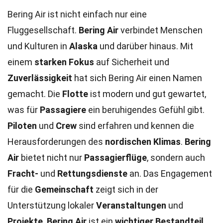
Bering Air ist nicht einfach nur eine
Fluggesellschaft.
Bering Air
verbindet Menschen
und Kulturen in
Alaska
und darüber hinaus. Mit
einem
starken Fokus
auf Sicherheit und
Zuverlässigkeit
hat sich Bering Air einen Namen
gemacht. Die
Flotte
ist modern und gut gewartet,
was für
Passagiere
ein beruhigendes Gefühl gibt.
Piloten
und
Crew
sind erfahren und kennen die
Herausforderungen des
nordischen Klimas
.
Bering
Air
bietet nicht nur
Passagierflüge
, sondern auch
Fracht-
und
Rettungsdienste
an. Das Engagement
für die
Gemeinschaft
zeigt sich in der
Unterstützung lokaler
Veranstaltungen
und
Projekte
.
Bering Air
ist ein
wichtiger Bestandteil