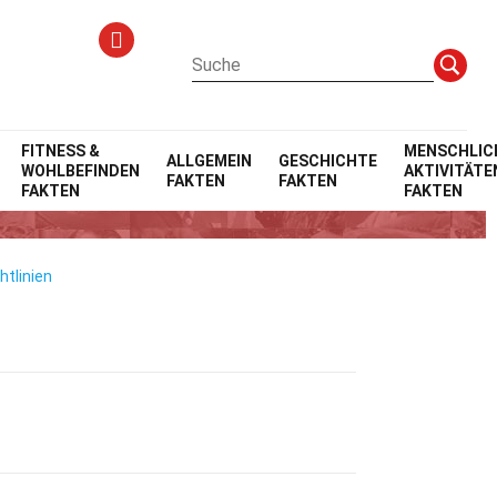
FITNESS &
MENSCHLIC
ALLGEMEIN
GESCHICHTE
WOHLBEFINDEN
AKTIVITÄTE
FAKTEN
FAKTEN
fentlicht
FAKTEN
FAKTEN
htlinien