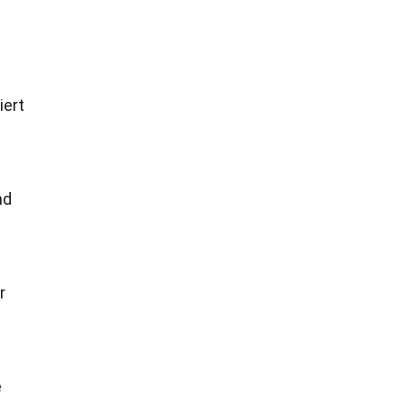
iert
nd
r
e