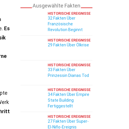
Ausgewählte Fakten
HISTORISCHE EREIGNISSE
32 Fakten Über
a
Französische
e.
Es
Revolution Beginnt
sik
HISTORISCHE EREIGNISSE
29 Fakten Über Ölkrise
rne
HISTORISCHE EREIGNISSE
33 Fakten Über
Prinzessin Dianas Tod
HISTORISCHE EREIGNISSE
pte
34 Fakten Über Empire
State Building
Werk
Fertiggestellt
hritt
HISTORISCHE EREIGNISSE
27 Fakten Über Super-
El-Niño-Ereignis