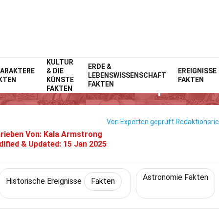
KULTUR
Home
Geschichte
Fakten
ERDE &
Historische Ereignisse
Fakten
ARAKTERE
& DIE
EREIGNISSE
LEBENSWISSENSCHAFT
KTEN
KÜNSTE
FAKTEN
n Über Newtons Principia Veröf
FAKTEN
FAKTEN
Von Experten geprüft
Redaktionsric
rieben Von:
Kala Armstrong
ified & Updated:
15 Jan 2025
Astronomie Fakten
Historische Ereignisse
Fakten