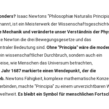
sonders?
Isaac Newtons "Philosophiæ Naturalis Principi
genannt, ist ein Meisterwerk der Wissenschaftsgeschicht
he Mechanik und veränderte unser Verständnis der Phy
te Newton die drei Bewegungsgesetze und das
entraler Bedeutung sind.
Ohne "Principia" wäre die mode
ein wissenschaftlicher Durchbruch, sondern auch ein
d Weise, wie Menschen das Universum betrachten,
m Jahr 1687 markierte einen Wendepunkt, der die
eb.
Newtons Fähigkeit, komplexe mathematische Konze
rbinden, machte "Principia" zu einem unverzichtbaren 
weltweit.
Es bleibt ein Symbol für menschlichen Fortsc