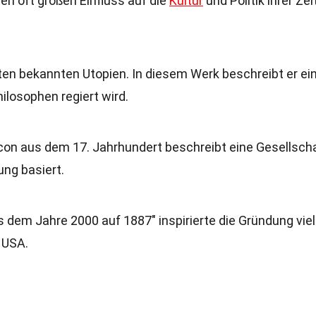
en oft großen Einfluss auf die
Kultur
und Politik ihrer Zei
esten bekannten Utopien. In diesem Werk beschreibt er ei
hilosophen regiert wird.
con aus dem 17. Jahrhundert beschreibt eine Gesellscha
ng basiert.
 dem Jahre 2000 auf 1887" inspirierte die Gründung viel
 USA.