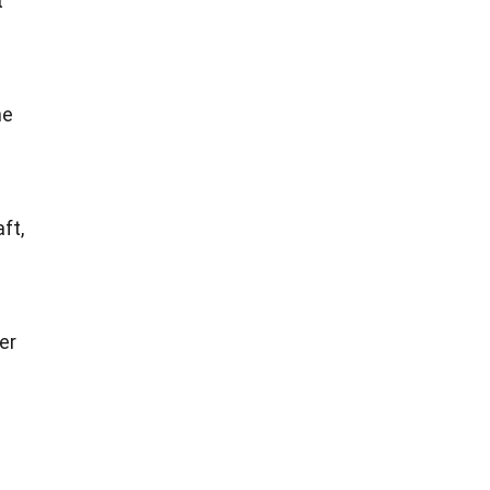
t
ne
ft,
er