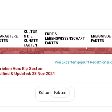
KULTUR
Home
Geschichte
ERDE &
Fakten
Kultur
Fakten
ARAKTERE
& DIE
EREIGNISSE
LEBENSWISSENSCHAFT
KTEN
KÜNSTE
FAKTEN
36 Fakten Über Utopie
FAKTEN
FAKTEN
Von Experten geprüft
Redaktionsric
rieben Von:
Kip Saxton
ified & Updated:
28 Nov 2024
Kultur
Fakten