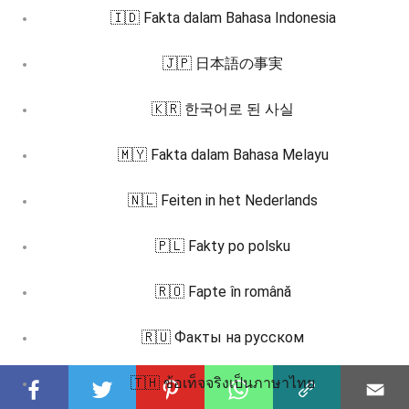
🇮🇩 Fakta dalam Bahasa Indonesia
🇯🇵 日本語の事実
🇰🇷 한국어로 된 사실
🇲🇾 Fakta dalam Bahasa Melayu
🇳🇱 Feiten in het Nederlands
🇵🇱 Fakty po polsku
🇷🇴 Fapte în română
🇷🇺 Факты на русском
🇹🇭 ข้อเท็จจริงเป็นภาษาไทย