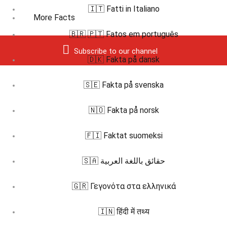
🇮🇹 Fatti in Italiano
More Facts
🇧🇷 🇵🇹 Fatos em português
Subscribe to our channel
🇩🇰 Fakta på dansk
🇸🇪 Fakta på svenska
🇳🇴 Fakta på norsk
🇫🇮 Faktat suomeksi
🇸🇦 حقائق باللغة العربية
🇬🇷 Γεγονότα στα ελληνικά
🇮🇳 हिंदी में तथ्य