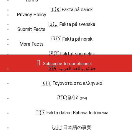
🇩🇰 Fakta på dansk
Privacy Policy
🇸🇪 Fakta på svenska
Submit Facts
🇳🇴 Fakta på norsk
More Facts
🇫🇮 Faktat suomeksi
Subscribe to our channel
🇸🇦 حقائق باللغة العربية
🇬🇷 Γεγονότα στα ελληνικά
🇮🇳 हिंदी में तथ्य
🇮🇩 Fakta dalam Bahasa Indonesia
🇯🇵 日本語の事実