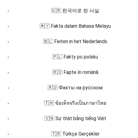
🇰🇷 한국어로 된 사실
🇲🇾 Fakta dalam Bahasa Melayu
🇳🇱 Feiten in het Nederlands
🇵🇱 Fakty po polsku
🇷🇴 Fapte în română
🇷🇺 Факты на русском
🇹🇭 ข้อเท็จจริงเป็นภาษาไทย
🇻🇳 Sự thật bằng tiếng Việt
🇹🇷 Türkçe Gerçekler