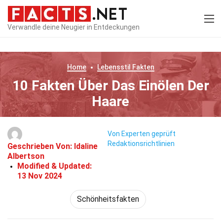
Verwandle deine Neugier in Entdeckungen
Home
Lebensstil
Fakten
10 Fakten Über Das Einölen Der
Haare
Von Experten geprüft
Redaktionsrichtlinien
Geschrieben Von:
Idaline
Albertson
Modified & Updated:
13 Nov 2024
Schönheitsfakten