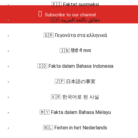
🇫🇮 Faktat suomeksi
Subscribe to our channel
🇸🇦 حقائق باللغة العربية
🇬🇷 Γεγονότα στα ελληνικά
🇮🇳 हिंदी में तथ्य
🇮🇩 Fakta dalam Bahasa Indonesia
🇯🇵 日本語の事実
🇰🇷 한국어로 된 사실
🇲🇾 Fakta dalam Bahasa Melayu
🇳🇱 Feiten in het Nederlands