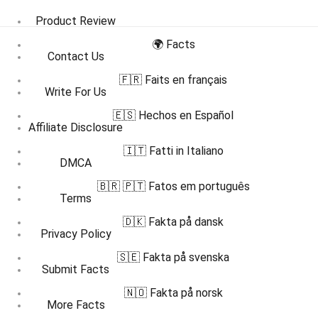
Product Review
🌍 Facts
Contact Us
🇫🇷 Faits en français
Write For Us
🇪🇸 Hechos en Español
Affiliate Disclosure
🇮🇹 Fatti in Italiano
DMCA
🇧🇷 🇵🇹 Fatos em português
Terms
🇩🇰 Fakta på dansk
Privacy Policy
🇸🇪 Fakta på svenska
Submit Facts
🇳🇴 Fakta på norsk
More Facts