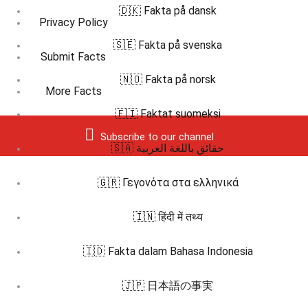
🇩🇰 Fakta på dansk
Privacy Policy
🇸🇪 Fakta på svenska
Submit Facts
🇳🇴 Fakta på norsk
More Facts
🇫🇮 Faktat suomeksi
Subscribe to our channel
🇸🇦 حقائق باللغة العربية
🇬🇷 Γεγονότα στα ελληνικά
🇮🇳 हिंदी में तथ्य
🇮🇩 Fakta dalam Bahasa Indonesia
🇯🇵 日本語の事実