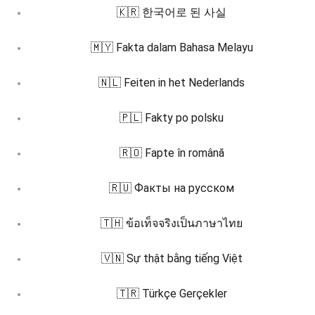
🇰🇷 한국어로 된 사실
🇲🇾 Fakta dalam Bahasa Melayu
🇳🇱 Feiten in het Nederlands
🇵🇱 Fakty po polsku
🇷🇴 Fapte în română
🇷🇺 Факты на русском
🇹🇭 ข้อเท็จจริงเป็นภาษาไทย
🇻🇳 Sự thật bằng tiếng Việt
🇹🇷 Türkçe Gerçekler