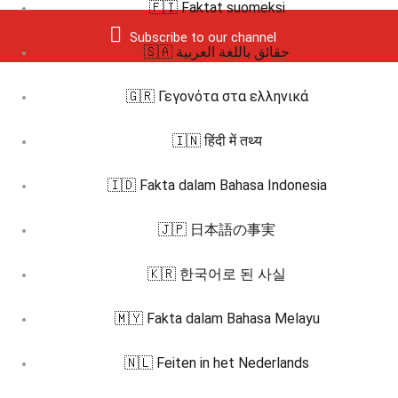
🇫🇮 Faktat suomeksi
Subscribe to our channel
🇸🇦 حقائق باللغة العربية
🇬🇷 Γεγονότα στα ελληνικά
🇮🇳 हिंदी में तथ्य
🇮🇩 Fakta dalam Bahasa Indonesia
🇯🇵 日本語の事実
🇰🇷 한국어로 된 사실
🇲🇾 Fakta dalam Bahasa Melayu
🇳🇱 Feiten in het Nederlands