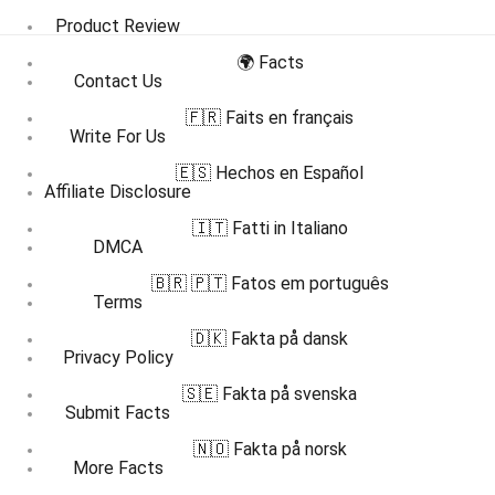
Product Review
🌍 Facts
Contact Us
🇫🇷 Faits en français
Write For Us
🇪🇸 Hechos en Español
Affiliate Disclosure
🇮🇹 Fatti in Italiano
DMCA
🇧🇷 🇵🇹 Fatos em português
Terms
🇩🇰 Fakta på dansk
Privacy Policy
🇸🇪 Fakta på svenska
Submit Facts
🇳🇴 Fakta på norsk
More Facts