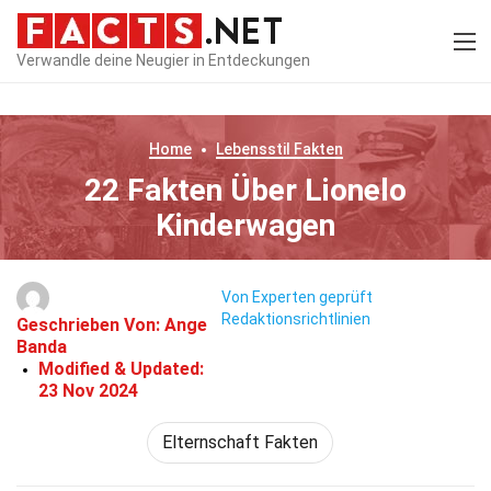
Verwandle deine Neugier in Entdeckungen
Home
Lebensstil
Fakten
22 Fakten Über Lionelo
Kinderwagen
Von Experten geprüft
Redaktionsrichtlinien
Geschrieben Von:
Ange
Banda
Modified & Updated:
23 Nov 2024
Elternschaft Fakten