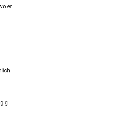
 wo er
.
lich
ngig