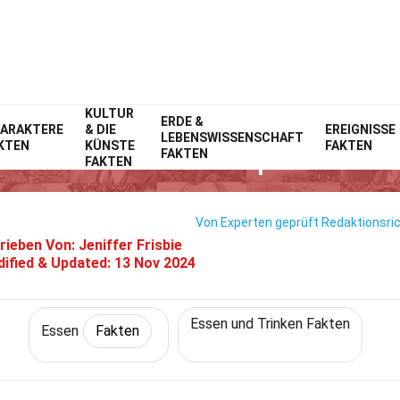
KULTUR
Home
Lebensstil
ERDE &
Fakten
Essen
Fakten
ARAKTERE
& DIE
EREIGNISSE
LEBENSWISSENSCHAFT
KTEN
KÜNSTE
FAKTEN
30 Fakten Über Apfelwein
FAKTEN
FAKTEN
Von Experten geprüft
Redaktionsric
rieben Von:
Jeniffer Frisbie
ified & Updated:
13 Nov 2024
Essen und Trinken Fakten
Essen
Fakten