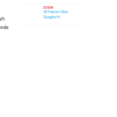
ESSEN
30 Fakten Über
Spaghetti
aft
nende