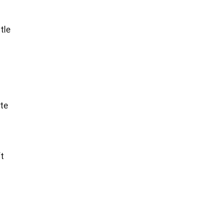
tle
nte
t