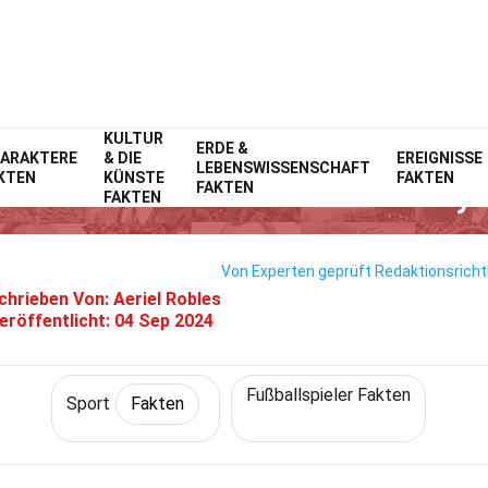
KULTUR
Home
Lebensstil
ERDE &
Fakten
Sport
Fakten
ARAKTERE
& DIE
EREIGNISSE
LEBENSWISSENSCHAFT
KTEN
KÜNSTE
FAKTEN
12 Fakten Über Isaac Heeney
FAKTEN
FAKTEN
Von Experten geprüft
Redaktionsrichtl
chrieben Von:
Aeriel Robles
eröffentlicht:
04 Sep 2024
Fußballspieler Fakten
Sport
Fakten