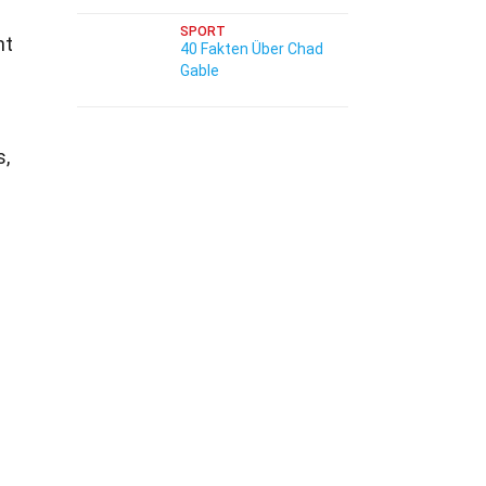
SPORT
nt
40 Fakten Über Chad
Gable
.
s,