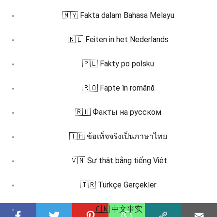
🇲🇾 Fakta dalam Bahasa Melayu
🇳🇱 Feiten in het Nederlands
🇵🇱 Fakty po polsku
🇷🇴 Fapte în română
🇷🇺 Факты на русском
🇹🇭 ข้อเท็จจริงเป็นภาษาไทย
🇻🇳 Sự thật bằng tiếng Việt
🇹🇷 Türkçe Gerçekler
🇨🇳 中文事实