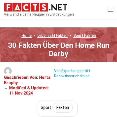
Verwandle deine Neugier in Entdeckungen
Home
Lebensstil
Fakten
Sport
Fakten
30 Fakten Über Den Home Run
Derby
Von Experten geprüft
Redaktionsrichtlinien
Geschrieben Von:
Herta
Brophy
Modified & Updated:
11 Nov 2024
Sport
Fakten