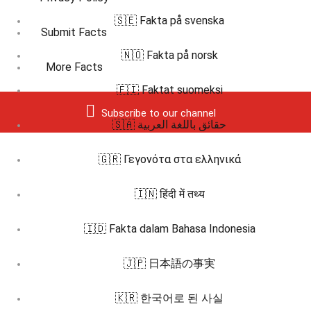
🇸🇪 Fakta på svenska
Submit Facts
🇳🇴 Fakta på norsk
More Facts
🇫🇮 Faktat suomeksi
Subscribe to our channel
🇸🇦 حقائق باللغة العربية
🇬🇷 Γεγονότα στα ελληνικά
🇮🇳 हिंदी में तथ्य
🇮🇩 Fakta dalam Bahasa Indonesia
🇯🇵 日本語の事実
🇰🇷 한국어로 된 사실