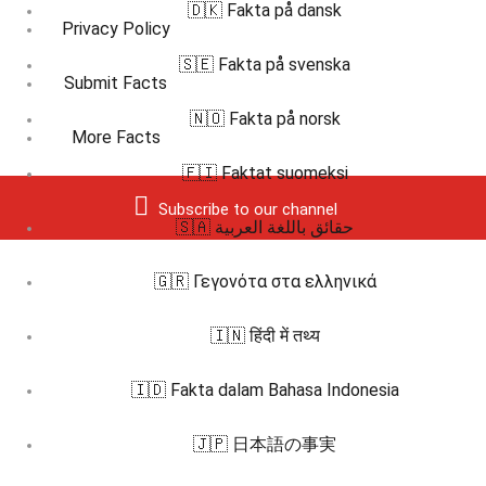
🇩🇰 Fakta på dansk
Privacy Policy
🇸🇪 Fakta på svenska
Submit Facts
🇳🇴 Fakta på norsk
More Facts
🇫🇮 Faktat suomeksi
Subscribe to our channel
🇸🇦 حقائق باللغة العربية
🇬🇷 Γεγονότα στα ελληνικά
🇮🇳 हिंदी में तथ्य
🇮🇩 Fakta dalam Bahasa Indonesia
🇯🇵 日本語の事実