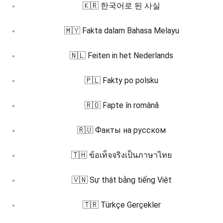
🇰🇷 한국어로 된 사실
🇲🇾 Fakta dalam Bahasa Melayu
🇳🇱 Feiten in het Nederlands
🇵🇱 Fakty po polsku
🇷🇴 Fapte în română
🇷🇺 Факты на русском
🇹🇭 ข้อเท็จจริงเป็นภาษาไทย
🇻🇳 Sự thật bằng tiếng Việt
🇹🇷 Türkçe Gerçekler