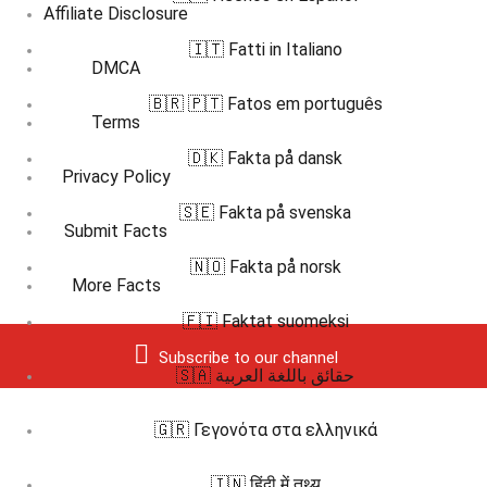
Affiliate Disclosure
🇮🇹 Fatti in Italiano
DMCA
🇧🇷 🇵🇹 Fatos em português
Terms
🇩🇰 Fakta på dansk
Privacy Policy
🇸🇪 Fakta på svenska
Submit Facts
🇳🇴 Fakta på norsk
More Facts
🇫🇮 Faktat suomeksi
Subscribe to our channel
🇸🇦 حقائق باللغة العربية
🇬🇷 Γεγονότα στα ελληνικά
🇮🇳 हिंदी में तथ्य