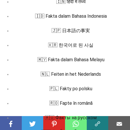
🇮🇳 हिंदी में तथ्य
🇮🇩 Fakta dalam Bahasa Indonesia
🇯🇵 日本語の事実
🇰🇷 한국어로 된 사실
🇲🇾 Fakta dalam Bahasa Melayu
🇳🇱 Feiten in het Nederlands
🇵🇱 Fakty po polsku
🇷🇴 Fapte în română
🇷🇺 Факты на русском