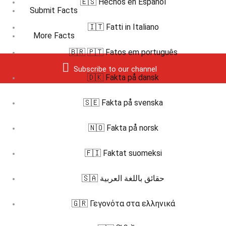
🇪🇸 Hechos en Español
Submit Facts
🇮🇹 Fatti in Italiano
More Facts
🇧🇷 🇵🇹 Fatos em português
Subscribe to our channel
🇩🇰 Fakta på dansk
🇸🇪 Fakta på svenska
🇳🇴 Fakta på norsk
🇫🇮 Faktat suomeksi
🇸🇦 حقائق باللغة العربية
🇬🇷 Γεγονότα στα ελληνικά