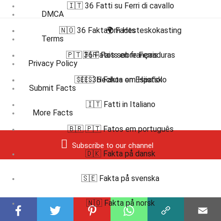
🇮🇹 36 Fatti su Ferri di cavallo
DMCA
🇳🇴 36 Fakta om Hesteskokasting
🌍 Facts
Terms
🇵🇹 36 Fatos sobre Ferraduras
🇫🇷 Faits en français
Privacy Policy
🇸🇪 36 Fakta om Hästsko
🇪🇸 Hechos en Español
Submit Facts
🇮🇹 Fatti in Italiano
More Facts
🇧🇷 🇵🇹 Fatos em português
Subscribe to our channel
🇩🇰 Fakta på dansk
🇸🇪 Fakta på svenska
🇳🇴 Fakta på norsk