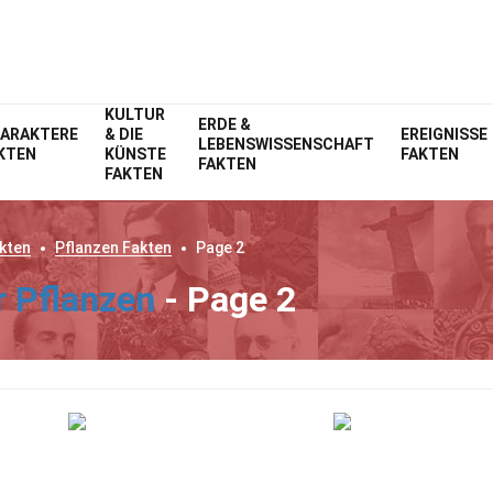
KULTUR
ERDE &
ARAKTERE
& DIE
EREIGNISSE
LEBENSWISSENSCHAFT
KTEN
KÜNSTE
FAKTEN
FAKTEN
FAKTEN
kten
Pflanzen
Fakten
Page 2
r Pflanzen
- Page 2