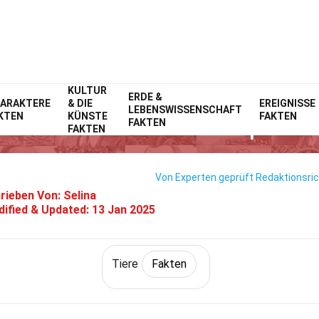
KULTUR
Home
Natur
ERDE &
Fakten
Tiere
Fakten
ARAKTERE
& DIE
EREIGNISSE
LEBENSWISSENSCHAFT
KTEN
KÜNSTE
FAKTEN
35 Fakten Über Das Nilpferd
FAKTEN
FAKTEN
Von Experten geprüft
Redaktionsric
rieben Von:
Selina
ified & Updated:
13 Jan 2025
Tiere
Fakten