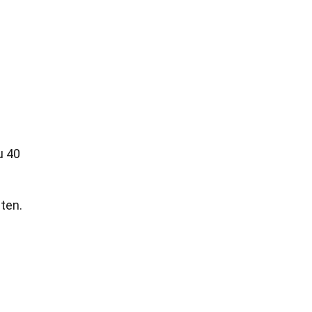
u 40
ten.