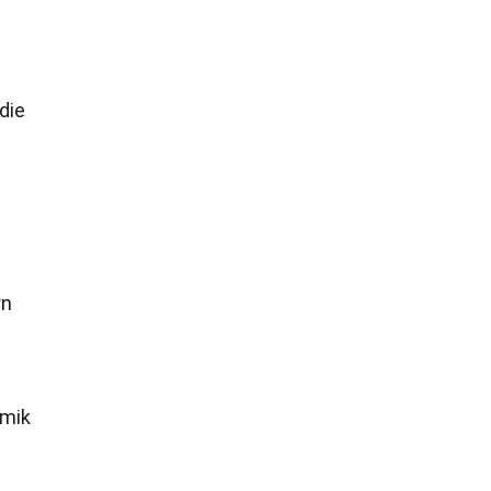
die
rn
amik