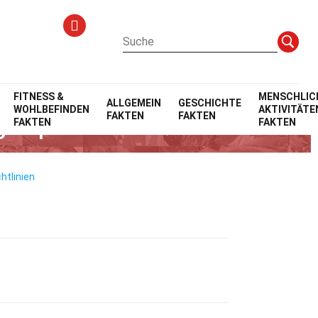
FITNESS &
MENSCHLIC
ALLGEMEIN
GESCHICHTE
WOHLBEFINDEN
AKTIVITÄTE
FAKTEN
FAKTEN
genquellen
FAKTEN
FAKTEN
htlinien