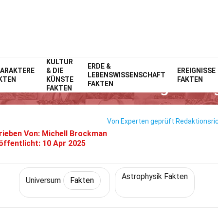
KULTUR
Home
Natur
ERDE &
Fakten
Universum
Fakten
ARAKTERE
& DIE
EREIGNISSE
LEBENSWISSENSCHAFT
KTEN
KÜNSTE
FAKTEN
 Über Ultra-leuchtkräftige Rönt
FAKTEN
FAKTEN
Von Experten geprüft
Redaktionsric
rieben Von:
Michell Brockman
öffentlicht:
10 Apr 2025
Astrophysik Fakten
Universum
Fakten