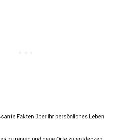
essante Fakten über ihr persönliches Leben.
ryn es zu reisen und neue Orte zu entdecken.