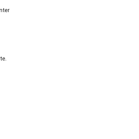
nter
te.