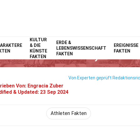
KULTUR
Home
ERDE &
Prominente
Fakten
ARAKTERE
& DIE
EREIGNISSE
LEBENSWISSENSCHAFT
KTEN
KÜNSTE
FAKTEN
14 Fakten Über Taryn Kloth
FAKTEN
FAKTEN
Von Experten geprüft
Redaktionsric
rieben Von:
Engracia Zuber
ified & Updated:
23 Sep 2024
Athleten Fakten