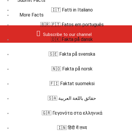
Submit Facts
🇮🇹 Fatti in Italiano
More Facts
🇧🇷 🇵🇹 Fatos em português
Subscribe to our channel
🇩🇰 Fakta på dansk
🇸🇪 Fakta på svenska
🇳🇴 Fakta på norsk
🇫🇮 Faktat suomeksi
🇸🇦 حقائق باللغة العربية
🇬🇷 Γεγονότα στα ελληνικά
🇮🇳 हिंदी में तथ्य