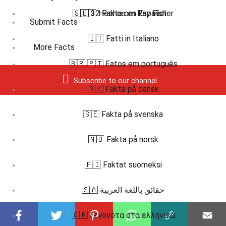
🇸🇪 32 Fakta om Ray Fisher
🇪🇸 Hechos en Español
Submit Facts
🇮🇹 Fatti in Italiano
More Facts
🇧🇷 🇵🇹 Fatos em português
Subscribe to our channel
🇩🇰 Fakta på dansk
🇸🇪 Fakta på svenska
🇳🇴 Fakta på norsk
🇫🇮 Faktat suomeksi
🇸🇦 حقائق باللغة العربية
🇬🇷 Γεγονότα στα ελληνικά