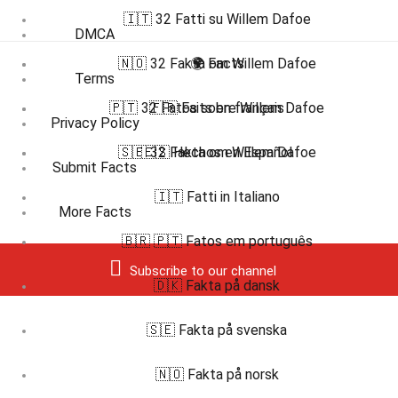
🇮🇹 32 Fatti su Willem Dafoe
DMCA
🇳🇴 32 Fakta om Willem Dafoe
🌍 Facts
Terms
🇵🇹 32 Fatos sobre Willem Dafoe
🇫🇷 Faits en français
Privacy Policy
🇸🇪 32 Fakta om Willem Dafoe
🇪🇸 Hechos en Español
Submit Facts
🇮🇹 Fatti in Italiano
More Facts
🇧🇷 🇵🇹 Fatos em português
Subscribe to our channel
🇩🇰 Fakta på dansk
🇸🇪 Fakta på svenska
🇳🇴 Fakta på norsk