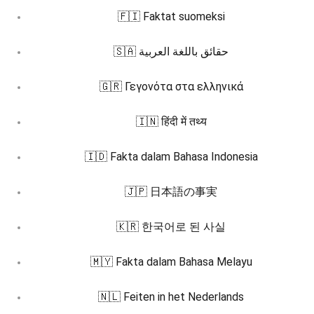
🇫🇮 Faktat suomeksi
🇸🇦 حقائق باللغة العربية
🇬🇷 Γεγονότα στα ελληνικά
🇮🇳 हिंदी में तथ्य
🇮🇩 Fakta dalam Bahasa Indonesia
🇯🇵 日本語の事実
🇰🇷 한국어로 된 사실
🇲🇾 Fakta dalam Bahasa Melayu
🇳🇱 Feiten in het Nederlands