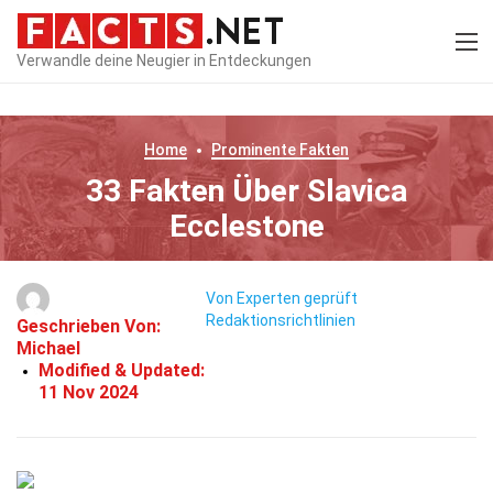
Verwandle deine Neugier in Entdeckungen
Home
Prominente
Fakten
33 Fakten Über Slavica
Ecclestone
Von Experten geprüft
Redaktionsrichtlinien
Geschrieben Von:
Michael
Modified & Updated:
11 Nov 2024