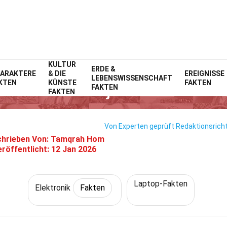
KULTUR
Home
Technik & Wissenschaften
ERDE &
Fakten
Elektronik
Fakten
ARAKTERE
& DIE
EREIGNISSE
LEBENSWISSENSCHAFT
KTEN
KÜNSTE
FAKTEN
Fakten Über Fujitsu Lifebook E
FAKTEN
FAKTEN
Von Experten geprüft
Redaktionsricht
hrieben Von:
Tamqrah Hom
eröffentlicht:
12 Jan 2026
Laptop-Fakten
Elektronik
Fakten