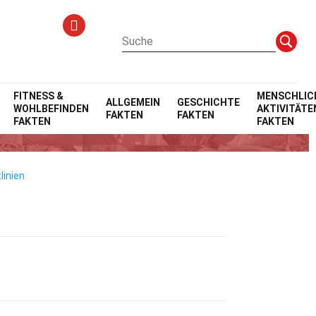
FITNESS &
MENSCHLIC
ALLGEMEIN
GESCHICHTE
WOHLBEFINDEN
AKTIVITÄTE
FAKTEN
FAKTEN
5510
FAKTEN
FAKTEN
linien