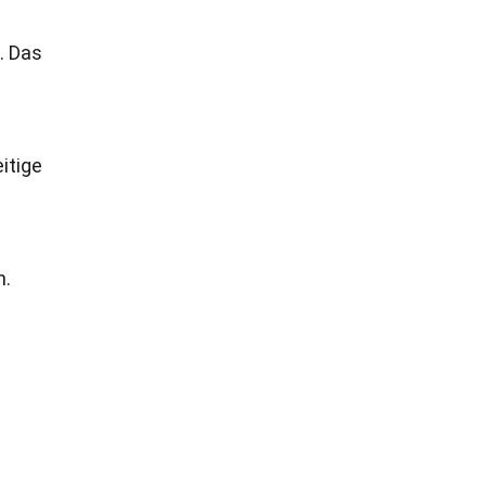
. Das
itige
n.