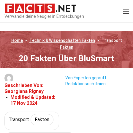
Verwandle deine Neugier in Entdeckungen
Home
Technik & Wissenschaften
Fakten
Transport
Fakten
20 Fakten Über BluSmart
Von Experten geprüft
Redaktionsrichtlinien
Geschrieben Von:
Georgiana Rigney
Modified & Updated:
17 Nov 2024
Transport
Fakten