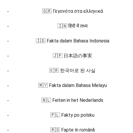
🇬🇷 Γεγονότα στα ελληνικά
🇮🇳 हिंदी में तथ्य
🇮🇩 Fakta dalam Bahasa Indonesia
🇯🇵 日本語の事実
🇰🇷 한국어로 된 사실
🇲🇾 Fakta dalam Bahasa Melayu
🇳🇱 Feiten in het Nederlands
🇵🇱 Fakty po polsku
🇷🇴 Fapte în română