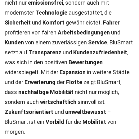
nicht nur
emissionsfrei
, sondern auch mit
modernster
Technologie
ausgestattet, die
Sicherheit
und
Komfort
gewährleistet.
Fahrer
profitieren von fairen
Arbeitsbedingungen
und
Kunden
von einem zuverlässigen
Service
. BluSmart
setzt auf
Transparenz
und
Kundenzufriedenheit
,
was sich in den positiven
Bewertungen
widerspiegelt. Mit der
Expansion
in weitere Städte
und der
Erweiterung
der
Flotte
zeigt BluSmart,
dass
nachhaltige Mobilität
nicht nur möglich,
sondern auch
wirtschaftlich
sinnvoll ist.
Zukunftsorientiert
und
umweltbewusst
–
BluSmart ist ein
Vorbild
für die
Mobilität
von
morgen.