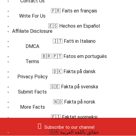
Contact Us
🇫🇷 Faits en français
Write For Us
🇪🇸 Hechos en Español
Affiliate Disclosure
🇮🇹 Fatti in Italiano
DMCA
🇧🇷 🇵🇹 Fatos em português
Terms
🇩🇰 Fakta på dansk
Privacy Policy
🇸🇪 Fakta på svenska
Submit Facts
🇳🇴 Fakta på norsk
More Facts
🇫🇮 Faktat suomeksi
Subscribe to our channel
🇸🇦 حقائق باللغة العربية