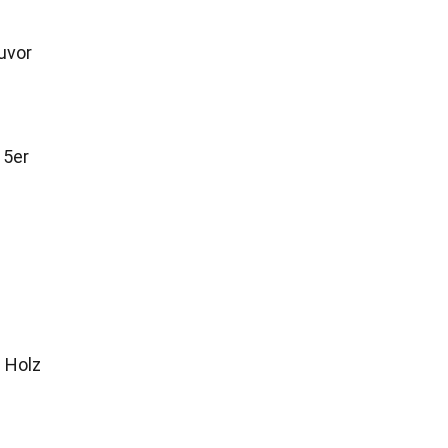
uvor
 5er
 Holz