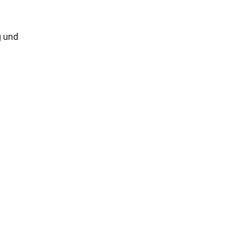
g und
d