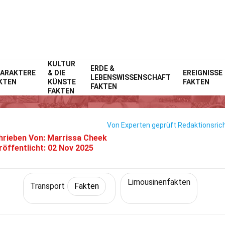
KULTUR
Home
Technik & Wissenschaften
ERDE &
Fakten
Transport
Fakten
ARAKTERE
& DIE
EREIGNISSE
LEBENSWISSENSCHAFT
KTEN
KÜNSTE
FAKTEN
33 Fakten Über Genesis G80
FAKTEN
FAKTEN
Von Experten geprüft
Redaktionsrich
hrieben Von:
Marrissa Cheek
röffentlicht:
02 Nov 2025
Limousinenfakten
Transport
Fakten