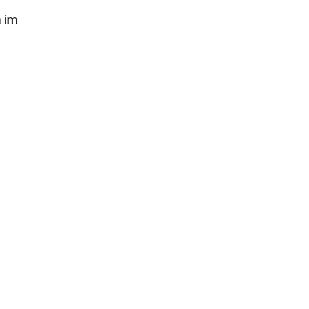
n im
n