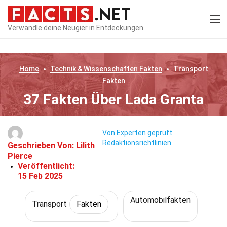
Verwandle deine Neugier in Entdeckungen
Home
Technik & Wissenschaften
Fakten
Transport
Fakten
37 Fakten Über Lada Granta
Von Experten geprüft
Redaktionsrichtlinien
Geschrieben Von:
Lilith
Pierce
Veröffentlicht:
15 Feb 2025
Automobilfakten
Transport
Fakten