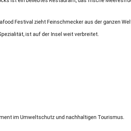
ks ist ein beliebtes Restaurant, das frische Meeresfr
eafood Festival zieht Feinschmecker aus der ganzen Wel
zialität, ist auf der Insel weit verbreitet.
gement im Umweltschutz und nachhaltigen Tourismus.