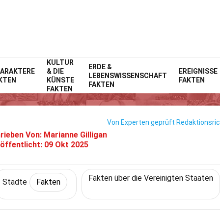
KULTUR
Home
Welt
ERDE &
Fakten
Städte
Fakten
ARAKTERE
& DIE
EREIGNISSE
LEBENSWISSENSCHAFT
KTEN
KÜNSTE
FAKTEN
25 Fakten Über Hilton Head
FAKTEN
FAKTEN
Von Experten geprüft
Redaktionsric
rieben Von:
Marianne Gilligan
öffentlicht:
09 Okt 2025
Fakten über die Vereinigten Staaten
Städte
Fakten