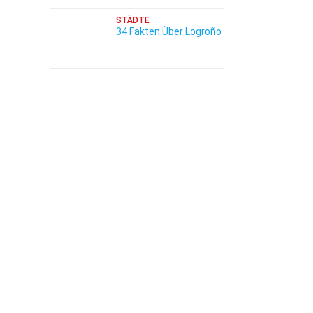
STÄDTE
34 Fakten Über Logroño