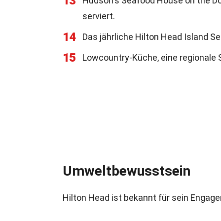
13
Hudson's Seafood House on the Doc
serviert.
14
Das jährliche Hilton Head Island S
15
Lowcountry-Küche, eine regionale Spe
Umweltbewusstsein
Hilton Head ist bekannt für sein Enga