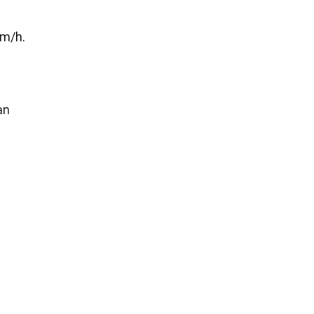
km/h.
an