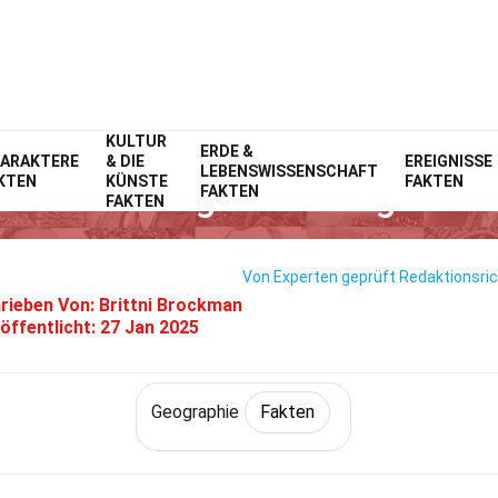
KULTUR
Home
Wissenschaft
ERDE &
Fakten
Geographie
Fakten
ARAKTERE
& DIE
EREIGNISSE
LEBENSWISSENSCHAFT
KTEN
KÜNSTE
FAKTEN
en Über Hochgeschwindigkeits
FAKTEN
FAKTEN
Von Experten geprüft
Redaktionsric
rieben Von:
Brittni Brockman
öffentlicht:
27 Jan 2025
Geographie
Fakten