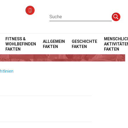
FITNESS &
MENSCHLIC
ALLGEMEIN
GESCHICHTE
WOHLBEFINDEN
AKTIVITÄTE
FAKTEN
FAKTEN
bahnnetze
FAKTEN
FAKTEN
htlinien