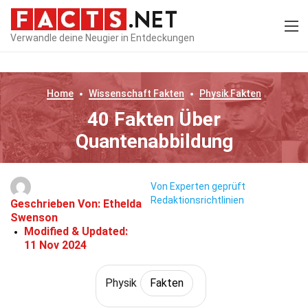
Verwandle deine Neugier in Entdeckungen
Home
Wissenschaft
Fakten
Physik
Fakten
40 Fakten Über
Quantenabbildung
Von Experten geprüft
Redaktionsrichtlinien
Geschrieben Von:
Ethelda
Swenson
Modified & Updated:
11 Nov 2024
Physik
Fakten