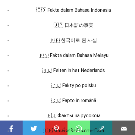
🇮🇩 Fakta dalam Bahasa Indonesia
🇯🇵 日本語の事実
🇰🇷 한국어로 된 사실
🇲🇾 Fakta dalam Bahasa Melayu
🇳🇱 Feiten in het Nederlands
🇵🇱 Fakty po polsku
🇷🇴 Fapte în română
🇷🇺 Факты на русском
🇹🇭 ข้อเท็จจริงเป็นภาษาไทย