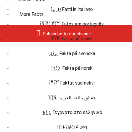
🇮🇹 Fatti in Italiano
More Facts
🇧🇷 🇵🇹 Fatos em português
Subscribe to our channel
🇩🇰 Fakta på dansk
🇸🇪 Fakta på svenska
🇳🇴 Fakta på norsk
🇫🇮 Faktat suomeksi
🇸🇦 حقائق باللغة العربية
🇬🇷 Γεγονότα στα ελληνικά
🇮🇳 हिंदी में तथ्य