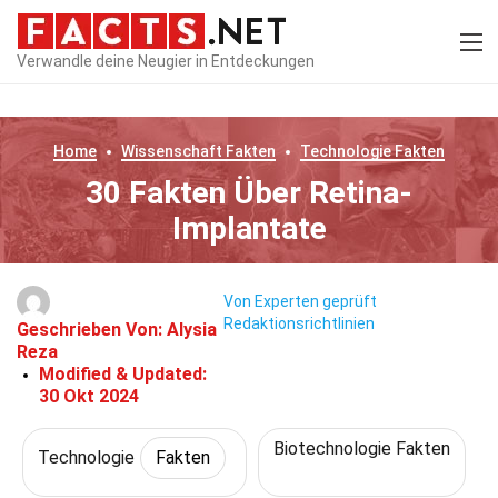
Verwandle deine Neugier in Entdeckungen
Home
Wissenschaft
Fakten
Technologie
Fakten
30 Fakten Über Retina-
Implantate
Von Experten geprüft
Redaktionsrichtlinien
Geschrieben Von:
Alysia
Reza
Modified & Updated:
30 Okt 2024
Biotechnologie Fakten
Technologie
Fakten