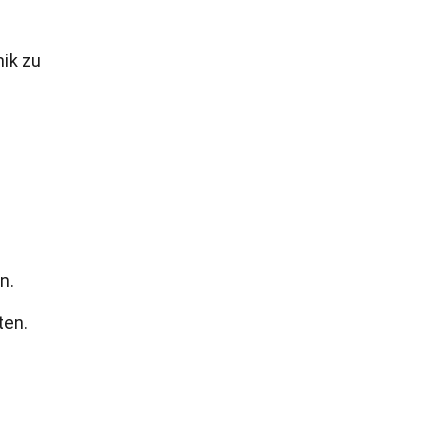
mik zu
n.
ten.