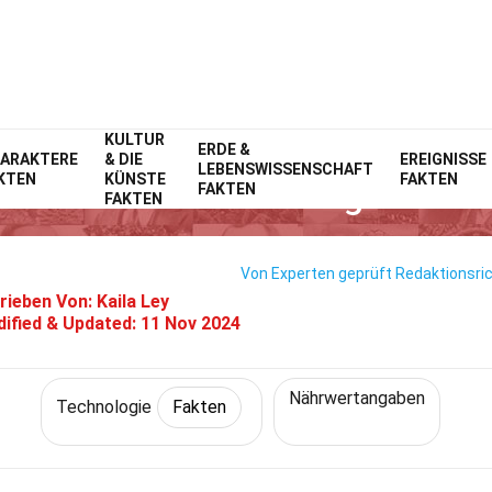
KULTUR
Home
Wissenschaft
ERDE &
Fakten
Technologie
Fakten
ARAKTERE
& DIE
EREIGNISSE
LEBENSWISSENSCHAFT
KTEN
KÜNSTE
FAKTEN
34 Fakten Über Nutrigenomik
FAKTEN
FAKTEN
Von Experten geprüft
Redaktionsric
rieben Von:
Kaila Ley
ified & Updated:
11 Nov 2024
Nährwertangaben
Technologie
Fakten