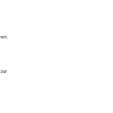
irn.
 zur