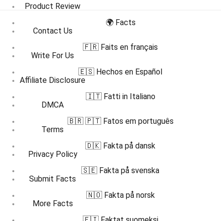
Product Review
🌍 Facts
Contact Us
🇫🇷 Faits en français
Write For Us
🇪🇸 Hechos en Español
Affiliate Disclosure
🇮🇹 Fatti in Italiano
DMCA
🇧🇷 🇵🇹 Fatos em português
Terms
🇩🇰 Fakta på dansk
Privacy Policy
🇸🇪 Fakta på svenska
Submit Facts
🇳🇴 Fakta på norsk
More Facts
🇫🇮 Faktat suomeksi