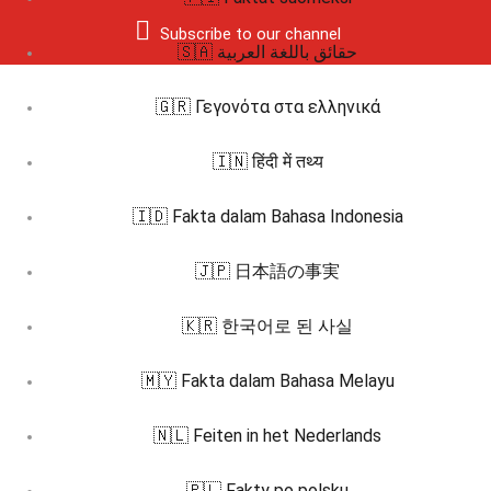
Subscribe to our channel
🇸🇦 حقائق باللغة العربية
🇬🇷 Γεγονότα στα ελληνικά
🇮🇳 हिंदी में तथ्य
🇮🇩 Fakta dalam Bahasa Indonesia
🇯🇵 日本語の事実
🇰🇷 한국어로 된 사실
🇲🇾 Fakta dalam Bahasa Melayu
🇳🇱 Feiten in het Nederlands
🇵🇱 Fakty po polsku